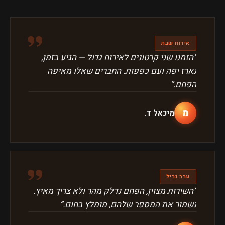
״
אירוח שבת
“
הזמנו שני קרטונים לאירוח גדול — הגיע בזמן,
נארז יפה ועם כפפות. החברים שאלו מאיפה
הפחם.
”
מ
מיכאל ד.
״
ערב גריל
“
השירות מצוין, הפחם נדלק מהר ולא צריך מאיץ.
נשמור את המספר שלהם, מומלץ בחום.
”