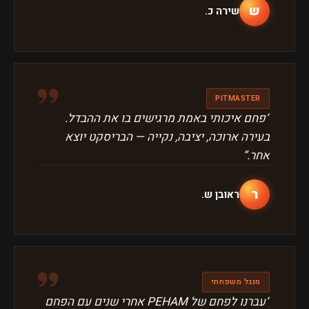
ש
שירה כ.
״
PITMASTER
“
פחם איכותי באמת מרגישים בו את ההבדל.
בעירה ארוכה, יציבה, נקייה — הבריסקט יוצא
אחר.
”
ר
ראובן ש.
״
מנגל משפחתי
“
עברנו לפחם של PEHAM אחרי שנים עם הפחם