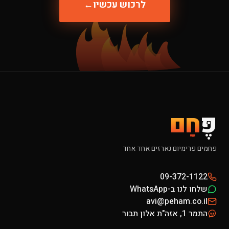
לרכוש עכשיו
←
פֶּ
חָם
פחמים פרימיום נארזים אחד אחד
09-372-1122
שלחו לנו ב-WhatsApp
avi@peham.co.il
התמר 1, אזה"ת אלון תבור