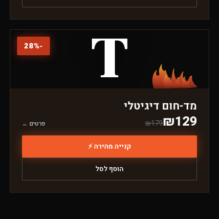
T
28
%
-
מד-חום דיגיטלי
₪
129
₪
179
פרטים ←
קנייה מהירה ⚡
הוסף לסל