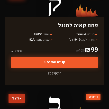
ק
פחם קאיה למנגל
בעירה
:
4 שעות
טמפ'
:
820°C
זמן הדלקה
:
8-10 דק'
כמות פחמן
:
82%
₪
99
₪
129
פרטים ←
קנייה מהירה ⚡
הוסף לסל
ב
פרימיום
17
%
-