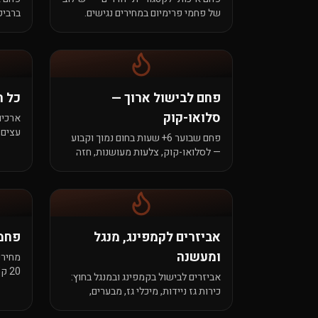
של פחמי פרימיום במחירים נגישים.
ברביק
הבחירה החכמה לבישול ביתי ברמה
שמתאי
מקצועית.
לפתוח
פחם לבישול ארוך —
כל ה
סלואו-קוק
ארכיון
עצים,
פחם שבוער 6+ שעות בחום נמוך וקבוע
כללית
— לסלואו-קוק, צלעות מעושנות, חזה
בקר ברביקיו. מנגרוב, פאלו-סנטו,
Bincho-tan.
אביזרים לקמפינג, מנגל
פחמי
ומעשנה
20 
אביזרים לבישול בקמפינג ובמנגל בחוץ:
ערך לכ
כירות גז ניידות, מיכלי גז, מבערים,
מנגלים מתקפלים. הכל לאש בטבע.