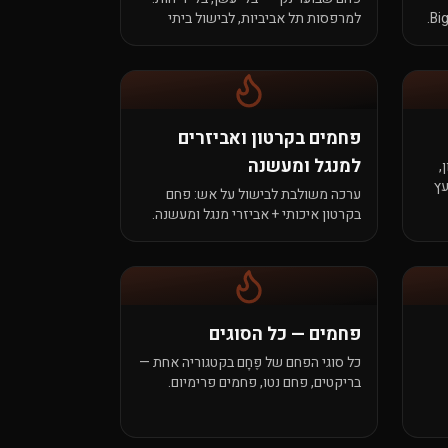
Big Green Egg, Kamado Joe, Primo.
למרפסות תל אביביות, לבישול ביתי
 6+ שעות בחום
שקט, ולרגישים לעשן. רק עץ נטו, אפס
תוספות.
פחמים בקרטון ואביזרים
למנגל ומעשנה
,
עץ
ערכה משולבת לבישול על אש: פחם
בקרטון איכותי + אביזרי מנגל ומעשנה.
הכל ממקור אחד, עם בקרת איכות
אחידה.
פחמים — כל הסוגים
כל סוגי הפחם של פֶּחָם בקטגוריה אחת —
בריקטים, פחם נטו, פחמים פרימיום.
מעץ
מבחר מלא לכל סוגי הבישול על אש.