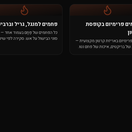
ם פרימיום בקופסת
פחמים למנגל, גריל וברביק
ן
כל הפחמים של פֶּחָם בעמוד אחד — 
סוגי הבישול על אש. סקירה לפי שי
רימיום באריזת קרטון מקצועית —
בישול, מהירה ופרקטית.
 של בריקטים, איכות של פחם נטו.
 ארוכה, ניחוח עדין, אין הפתעות.