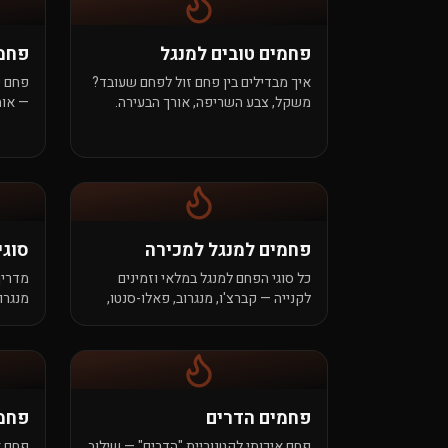
פחמים טובים למנגל
פחמי
איך מבדילים בין פחם זול לפחם שעובד?
פחם ק
משקל, צבע השריפה, אורך הבעירה.
— אות
המדריך של פֶּחָם לבחירת פחם טוב
באמת.
ארומה
פחמים למנגל למכירה
סוגי
כל סוגי הפחם למנגל במלאי וזמינים
מדריך
לקנייה — קברצ'ו, מנגרוב, פאלו-סנטו,
מנגרו
פחם דחוס. הזמנה אונליין, משלוח עד
דחוס.
הדלת.
איזה.
פחמים הדרים
פחמי
פחם איכותי לקטגוריית "הדרים" — שילוב
פחם אי