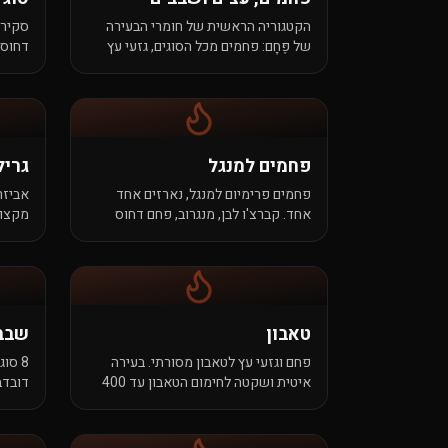
הקטגוריה הראשית של חומרי הבעירה
סקירה
של פֶּחָם: פחמים מכל הסוגים, גזעי עץ
דחוס,
קשה, ושבבי עץ לעישון. מבחר מלא,
לבן י
איכות אחידה.
שלנו.
פחמים למנגל
גריל
פחמים פרימיום למנגל, נארזים אחד
אביזרי
אחד. קברצ'ו לבן, מנגרוב, פחם דחוס
מקצוע
בקרטון. בעירה שקטה, ניחוח עדין, חום
מה שצ
שמלטף את הבשר ולא חורך אותו.
טאבון
שבב
פחם וגזעי עץ לטאבון מסורתי. בעירה
8 סו
איטית ושקטה לחימום הטאבון עד 400
דובדבן
מעלות — לכל סוגי הלחם, הפיתות והעוף
פקאן,
השלם.