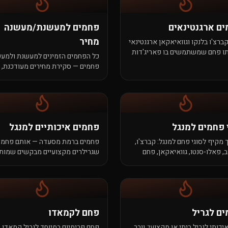
ם ארגנטינאים
פחמים למעשנת/מעשנה
מחיר
ברצ'ו בלנקו וגוואיאקאן ארגנטינאי
ו פחם שמשתמשים בו פאריג'דות
כל הפחמים הזמינים למעשנת ולמע
באסאדור. צפיפות גבוהה, חום 700°+,
פחמים — סקירת מחירים מעודכנת,
 דקה.
מהזול לפרימיום. הזמנה אונליין, מש
עד הדלת.
 פחמים למנגל
פחמים איכותיים למנגל
 מקיף לסוגי פחם למנגל: קברצ'ו,
פחמים ברמת מסעדה — אותם פחמי
ב, פאלו-סנטו, גוואיאקאן, פחם
שגרילרים מקצועיים מבקשים שמות.
 מה הם, איך נבדלים, ומתי לבחור
צפיפות, יציבות, חום שמיומן בעבודה
איטית.
ם לגריל
פחם לקמאדו
כותי לגריל ביתי או מקצועי: וובר,
פחם פרימיום במיוחד לגריל קמאדו 