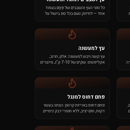
כל סוגי העץ והשבבים של פֶּחָם בעמוד
אחד — לחיזוק טעם בכל סוג בישול על
אש: מנגל, גריל, מעשנה, קמאדו.
עץ למעשנה
עץ קשה ויבש למעשנה: אלון, חרוב,
רה
אקליפטוס. שקים של 7-10 ק"ג, מיוצרים
בישראל, נשרפים נקי בלי הפתעות.
פחם דחוס למנגל
,
פחם דחוס באריזת קרטון: הצתה בעשר
דקות, חום יציב, ללא חומרי דבק כימיים.
הבחירה הנוחה לערב משפחתי או יום
שישי במרפסת.