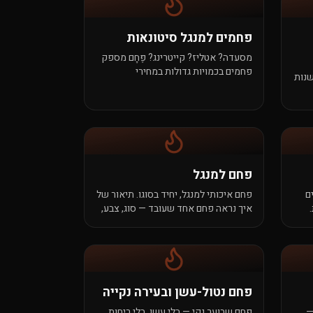
פחמים למנגל סיטונאות
מסעדה? אטליז? קייטרינג? פֶּחָם מספק
פחמים בכמויות גדולות במחירי
שנות
סיטונאות, עם אחריות מלאה והזמנות
חוזרות בלוח קבוע.
לוח
פחם למנגל
ם
פחם איכותי למנגל, יחיד בסוגו. תיאור של
איך נראה פחם אחד שעובד — סוג, צבע,
צפיפות, מקור. נארז אצלנו בתל-מונד.
פחם נטול-עשן ובעירה נקייה
—
פחם שבוער נקי — בלי עשן, בלי ריחות.