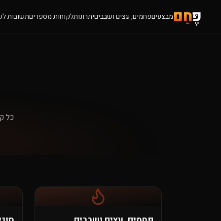
פֶּ
חָם
מבצעים
פחמים, עצים ושבבים
יתרונות
לקוחות מספרים
תשובות לש
כל קט
פחמים, עצים ושבבים
סוגי