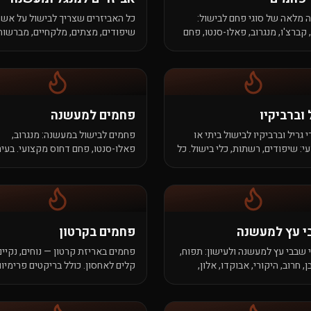
 מלאה של סוגי פחם לבישול:
כל האביזרים שצריך לבישול על אש:
 קברצ'ו, מנגרוב, פאלו-סנטו, פחם
שיפודים, מצתים, מלקחיים, מברשות
פני. ההבדלים, החוזקות, וההמלצות
ניקוי, כפפות, ועוד. איכות מקצועית,
מחיר הוגן.
 וברביקיו
פחמים למעשנה
 גריל וברביקיו לבישול ביתי או
פחמים לבישול במעשנה: מנגרוב,
י: שיפודים, רשתות, כלי בישול. כל
פאלו-סנטו, פחם דחוס מקצועי. בעי
ריך לערב אש מוצלח.
של 5+ שעות, חום נמוך-ויציב, ארומה
שמחבקת את הבשר.
י עץ למעשנה
פחמים בקרטון
גי שבבי עץ למעשנה ולעישון: תפוח,
פחמים באריזת קרטון — נוחים, נקיים
, חרוב, היקורי, אבוקדו, אלון,
קלים לאחסון. כולל בריקטים פרימיום
 תות. ארומה עדינה לבשר מעושן.
ופחם נטו בקופסאות מקצועיות.