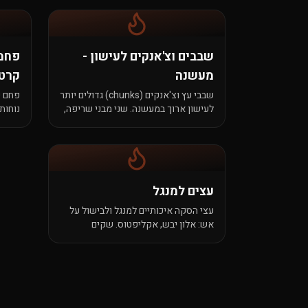
שבבים וצ'אנקים לעישון -
פחמי
מעשנה
קרטו
שבבי עץ וצ'אנקים (chunks) גדולים יותר
פחם פ
לעישון ארוך במעשנה. שני מבני שריפה,
נוחות
שתי דרכים להגיע לאותו ניחוח עמוק.
בעירה
עצים למנגל
עצי הסקה איכותיים למנגל ולבישול על
אש: אלון יבש, אקליפטוס. שקים
מסחריים, שריפה נקיה.