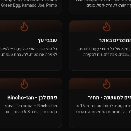
יו ישראלי, גריל-קטל. סוגים
מים גם לגרילים סגורים וגם
פחם נטו צפוף, בעירה של
ים.
קבוע.
מוצרים באתר
שבבי עץ
 מלא של כל מוצרי פֶּחָם: פחמים,
כל סוגי שבבי העץ של פֶּחָם — לעישון
 שבבים, אביזרים. נוח לסקירה
לאגירה ארומטית, להעצמת טעמים. 
 או לחיפוש לפי שם.
נקי בלי תוספות.
ם למעשנה - מחיר
פחם לבן - Bincho-tan
מחירים שקופים לפחם מעשנה, מ-15 עד
Bincho-tan — הפחם הלבן היפני
ק"ג. בלי תוספות מפתיעות, עם הסבר
המסורתי. בעירה 6-8 שעות בחום
ל ש"ח. משלוח חינם מ-₪199.
סופר-יציב, אפס ארומה, ייצור ידני 
אובה. הסטנדרט של היקיטורי.