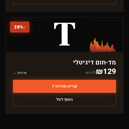
T
28
%
-
מד-חום דיגיטלי
₪
129
₪
179
פרטים ←
קנייה מהירה ⚡
הוסף לסל