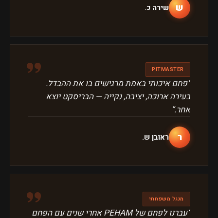
ש
שירה כ.
״
PITMASTER
“
פחם איכותי באמת מרגישים בו את ההבדל.
בעירה ארוכה, יציבה, נקייה — הבריסקט יוצא
אחר.
”
ר
ראובן ש.
״
מנגל משפחתי
“
עברנו לפחם של PEHAM אחרי שנים עם הפחם