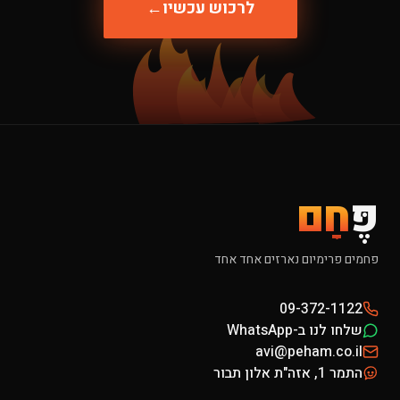
לרכוש עכשיו
←
פֶּ
חָם
פחמים פרימיום נארזים אחד אחד
09-372-1122
שלחו לנו ב-WhatsApp
avi@peham.co.il
התמר 1, אזה"ת אלון תבור