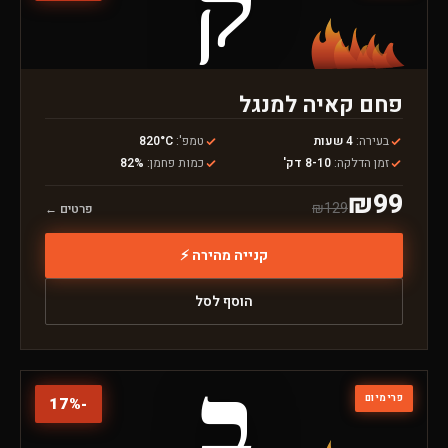
ק
פחם קאיה למנגל
בעירה
:
4 שעות
טמפ'
:
820°C
זמן הדלקה
:
8-10 דק'
כמות פחמן
:
82%
₪
99
₪
129
פרטים ←
קנייה מהירה ⚡
הוסף לסל
ב
פרימיום
17
%
-