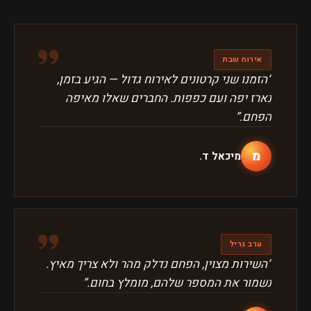
״
אירוח שבת
“
הזמנו שני קרטונים לאירוח גדול — הגיע בזמן,
נארז יפה ועם כפפות. החברים שאלו מאיפה
הפחם.
”
מ
מיכאל ד.
״
ערב גריל
“
השירות מצוין, הפחם נדלק מהר ולא צריך מאיץ.
נשמור את המספר שלהם, מומלץ בחום.
”