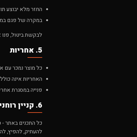
החזר מלא יבוצע תוך 14 ימי עסקים מקבלת המוצר במחסן הח
במקרה של פגם במו
לבקשת ביטול, פנו א
5. אחריות
כל מוצר נמכר עם אחריות יצרן של 
האחריות אינה כוללת
פנייה במסגרת אחריות תועבר אלינו דרך pp
6. קניין רוחני
כל התכנים באתר - ט
להעתיק, להפיץ, לה