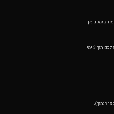
אמץ לעמוד בזמנים אך
במקרה של אי-זמינות במלאי לאחר ביצוע ההזמנה, נחזיר את התשלום במלואו ונודיע לכם תוך 3 ימי