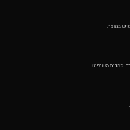
וש במוצר.
בד. סמכות השיפוט
.