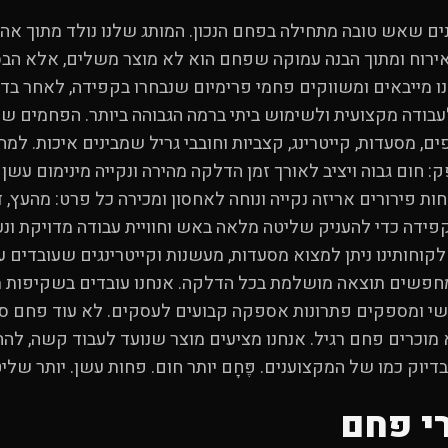
ינים שאש טובה מתחילה בפחם הנכון. המותג שלנו נולד מתוך א
אירוח ומתוך הבנה עמוקה שפחם הוא לא מוצר משלים, אלא הבסי
ו מייבאים ומשווקים פחמי פרימיום שנבחרו בקפידה, לאחר בדי
בודה מקצועית ולשימוש ביתי ברמה הגבוהה ביותר. הפחמים שלנ
מסעדות, קייטרינג, קצביות וחובבי גריל שמבינים איכות. למה 
: חום גבוה ויציב לאורך זמן הדלקה מהירה ונקייה מינימום עשן 
ות פירורים אריזה נקייה ונוחה לאחסון ומכירה כל פרט: מהעץ, ד
פידה כדי להעניק שליטה מלאה באש וחוויית עבודה מדויקת ונע
וחותינו ניתן למצוא מסעדות, מעשנות וקייטרינגים שעובדים ע
חפשים תוצאה מושלמת בכל הדלקה. אנחנו עובדים בשקיפות מ
ישי ומספקים פתרונות אספקה קבועים לעסקים. לא עוד פחם ס
לא מוכרים פחם רגיל. אנחנו מציעים מוצר שנועד לעבוד קשה, לה
יוק כמו של המקצוענים. פֶּחָם יותר חום. פחות עשן. יותר שליט
י פחם