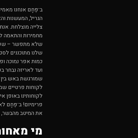
ב־פֶּחָם אנחנו מאמ
הגריל, המעשנות וה
צלייה מוצלחת. אנחנ
מחמירות והתאמה לע
שלא מתפשר – שפים, 
שלנו מתוכננים לספק
כמות אפר נמוכה ופח
ועד לאריזה נבחר בק
שמורגשת באש בין לק
לקוחות פרטיים שמ
לקוחותינו באופן א
פרימיום! ב־פֶּחָם 
את המיטב מהבשר, בד
מי מאחור