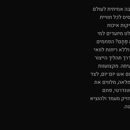
הבה אמיתית לעולם
ס לכל חוויית
קות איכות
ו מיועדים למי
פֶּחָם? הפחמים
וללא ריחות לוואי
רך תהליך הייצור
ימה. מקצוענות
ם אש יום־יום, לצד
לאה, מלווים את
טנדרטי, פחם
חזיק מעמד ולהוציא
ה.