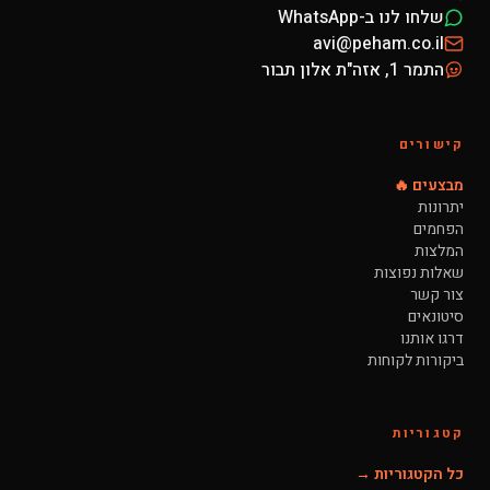
שלחו לנו ב-WhatsApp
avi@peham.co.il
התמר 1, אזה"ת אלון תבור
קישורים
מבצעים 🔥
יתרונות
הפחמים
המלצות
שאלות נפוצות
צור קשר
סיטונאים
דרגו אותנו
ביקורות לקוחות
קטגוריות
כל הקטגוריות →