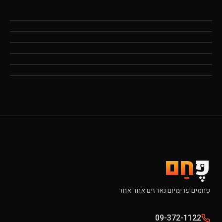
פֶּ
חָם
פחמים פרימיום נארזים אחד אחד
09-372-1122