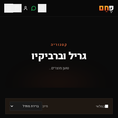
פֶּ
חָם
קטגוריה
גריל וברביקיו
טוען מוצרים...
במלאי
מיון: