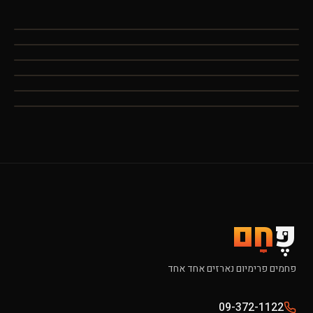
פֶּ
חָם
פחמים פרימיום נארזים אחד אחד
09-372-1122