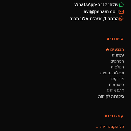
שלחו לנו ב-WhatsApp
avi@peham.co.il
התמר 1, אזה"ת אלון תבור
קישורים
מבצעים 🔥
יתרונות
הפחמים
המלצות
שאלות נפוצות
צור קשר
סיטונאים
דרגו אותנו
ביקורות לקוחות
קטגוריות
כל הקטגוריות →