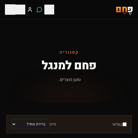
פֶּ
חָם
קטגוריה
פחם למנגל
טוען מוצרים...
במלאי
מיון: