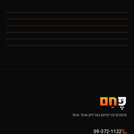
פֶּ
חָם
פחמים פרימיום נארזים אחד אחד
09-372-1122