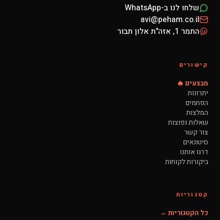
שלחו לנו ב-WhatsApp
avi@peham.co.il
התמר 1, אזה"ת אלון תבור
קישורים
מבצעים 🔥
יתרונות
הפחמים
המלצות
שאלות נפוצות
צור קשר
סיטונאים
דרגו אותנו
ביקורות לקוחות
קטגוריות
כל הקטגוריות →