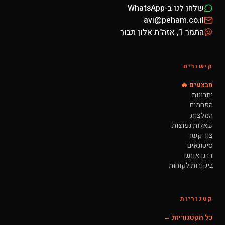
שלחו לנו ב-WhatsApp
avi@peham.co.il
התמר 1, אזה"ת אלון תבור
קישורים
מבצעים 🔥
יתרונות
הפחמים
המלצות
שאלות נפוצות
צור קשר
סיטונאים
דרגו אותנו
ביקורות לקוחות
קטגוריות
כל הקטגוריות →