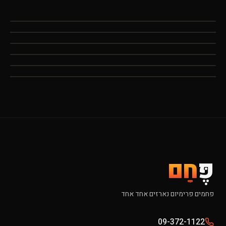
פֶּ
חָם
פחמים פרימיום נארזים אחד אחד
09-372-1122