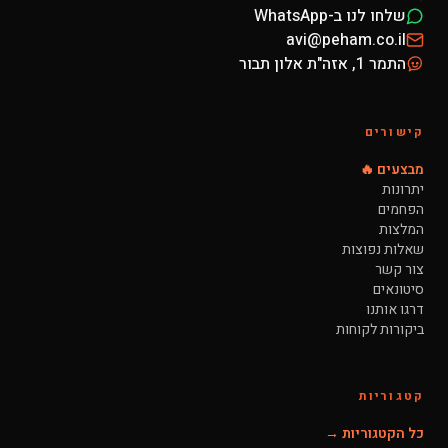
שלחו לנו ב-WhatsApp
avi@peham.co.il
התמר 1, אזה"ת אלון תבור
קישורים
מבצעים 🔥
יתרונות
הפחמים
המלצות
שאלות נפוצות
צור קשר
סיטונאים
דרגו אותנו
ביקורות לקוחות
קטגוריות
כל הקטגוריות →