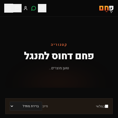
פֶּ
חָם
קטגוריה
פחם דחוס למנגל
טוען מוצרים...
במלאי
מיון: