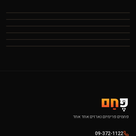
פֶּ
חָם
פחמים פרימיום נארזים אחד אחד
09-372-1122