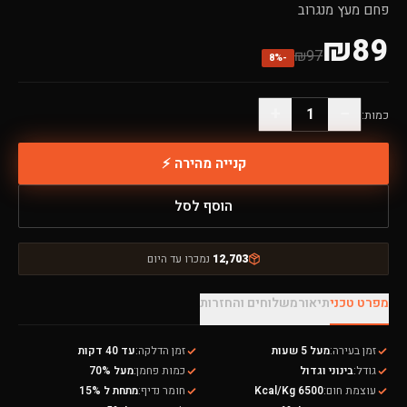
פחם מעץ מנגרוב
₪
89
₪
97
8
%
-
+
−
1
כמות:
קנייה מהירה ⚡
הוסף לסל
12,703
נמכרו עד היום
מפרט טכני
תיאור
משלוחים והחזרות
זמן בעירה
:
מעל 5 שעות
זמן הדלקה
:
עד 40 דקות
גודל
:
בינוני וגדול
כמות פחמן
:
מעל 70%
עוצמת חום
:
6500 Kcal/Kg
חומר נדיף
:
מתחת ל 15%