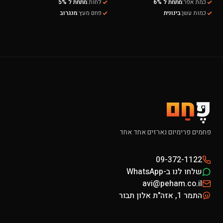
כמת אפר
:
מתחת ל 6%
לחות
:
מתחת ל 5%
כמות עשן
:
בינונית
פחם מעץ
:
מנגרוב
פֶּ
חָם
פחמים פרימיום נארזים אחד אחד
09-372-1122
שלחו לנו ב-WhatsApp
avi@peham.co.il
התמר 1, אזה"ת אלון תבור