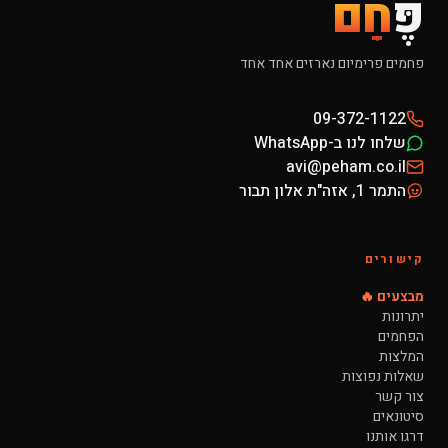
פֶּ
חָם
פחמים פרימיום נארזים אחד אחד
09-372-1122
שלחו לנו ב-WhatsApp
avi@peham.co.il
התמר 1, אזה"ת אלון תבור
קישורים
מבצעים 🔥
יתרונות
הפחמים
המלצות
שאלות נפוצות
צור קשר
סיטונאים
דרגו אותנו